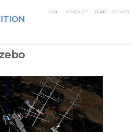
HOME
PROJECT
TEAM HISTORY
ITION
azebo