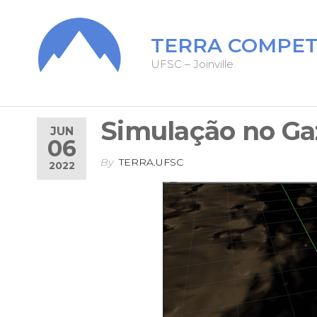
TERRA COMPET
UFSC – Joinville
Simulação no G
JUN
06
By
TERRA.UFSC
2022