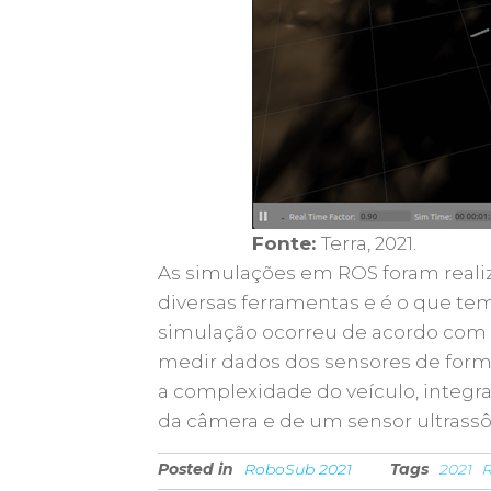
Fonte:
Terra, 2021.
As simulações em ROS foram reali
diversas ferramentas e é o que t
simulação ocorreu de acordo com 
medir dados dos sensores de for
a complexidade do veículo, integra
da câmera e de um sensor ultrassô
Posted in
RoboSub 2021
Tags
2021