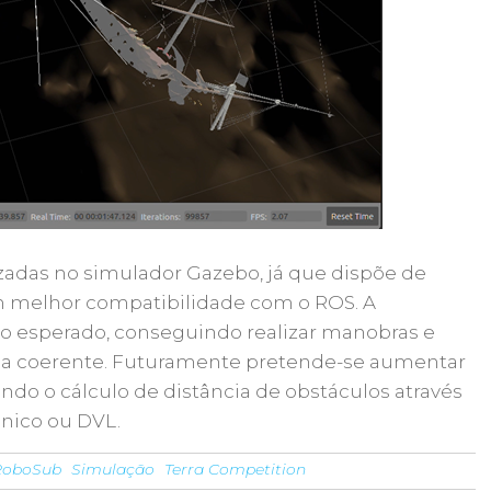
zadas no simulador Gazebo, já que dispõe de
em melhor compatibilidade com o ROS. A
o esperado, conseguindo realizar manobras e
ma coerente. Futuramente pretende-se aumentar
ndo o cálculo de distância de obstáculos através
nico ou DVL.
RoboSub
Simulação
Terra Competition