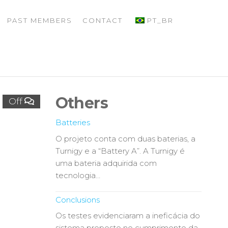
PAST MEMBERS
CONTACT
PT_BR
Others
Off
Batteries
O projeto conta com duas baterias, a
Turnigy e a “Battery A”. A Turnigy é
uma bateria adquirida com
tecnologia…
Conclusions
Os testes evidenciaram a ineficácia do
sistema proposto no cumprimento da