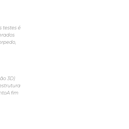
s testes é
gerados
orpedo,
são 3D)
estrutura
ntoA fim