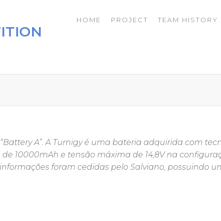
HOME
PROJECT
TEAM HISTORY
ITION
 “Battery A”. A Turnigy é uma bateria adquirida com tec
ma de 10000mAh e tensão máxima de 14,8V na configura
s informações foram cedidas pelo Salviano, possuindo 