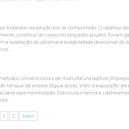
dos torpedos via ejeção por ar comprimido. O objetivo do
imento contínuo do conjunto lançador-projétil. Foram 
m a avaliação do alcance e estabilidade direcional do t
icos…
e métodos convencionais de manufatura aditiva (impres
do tanque de ensaio (água doce). Visto a exposição da 
scopia seja minimizada. Estrutura Interna e Lastreame
osta…
1
2
Next