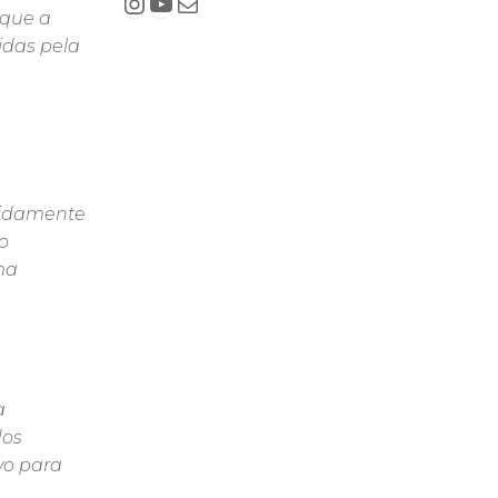
 que a
idas pela
apidamente
o
ma
a
dos
vo para