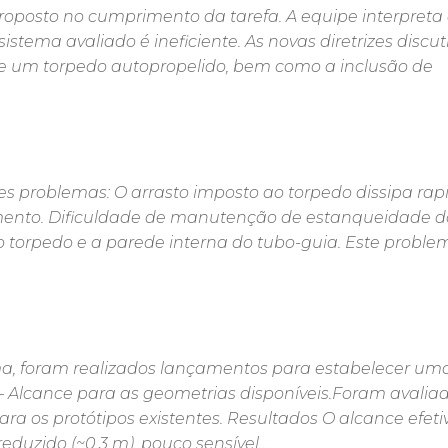
proposto no cumprimento da tarefa. A equipe interpreta
tema avaliado é ineficiente. As novas diretrizes discut
de um torpedo autopropelido, bem como a inclusão de
es problemas: O arrasto imposto ao torpedo dissipa r
amento. Dificuldade de manutenção de estanqueidade d
 o torpedo e a parede interna do tubo-guia. Este proble
a, foram realizados lançamentos para estabelecer um
 – Alcance para as geometrias disponíveis.Foram avalia
ara os protótipos existentes. Resultados O alcance efeti
duzido (~0.3 m), pouco sensível…