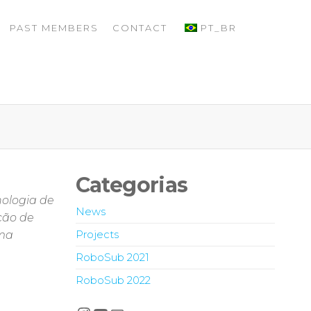
PAST MEMBERS
CONTACT
PT_BR
Categorias
nologia de
News
ção de
Projects
uma
RoboSub 2021
RoboSub 2022