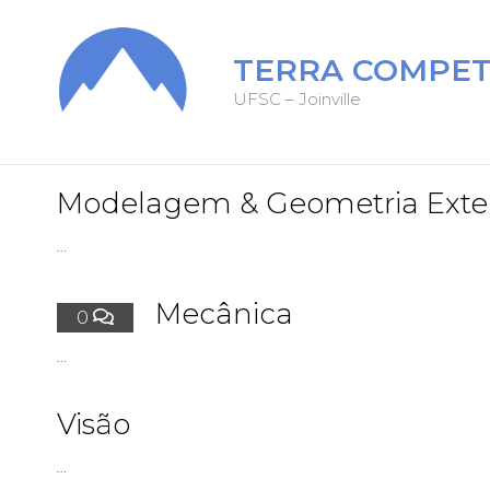
TERRA COMPET
UFSC – Joinville
Modelagem & Geometria Exte
…
Mecânica
0
…
Visão
…