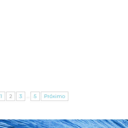
1
2
3
…
5
Próximo