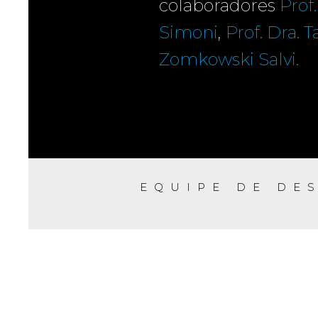
colaboradores
Prof
Simoni
,
Prof. Dra. 
Zomkowski Salvi.
EQUIPE DE DE