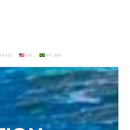
TATO
EN
PT_BR