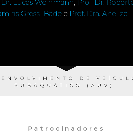
. Dr. Lucas Weihmann
,
Prof. Dr. Robert
Tamiris Grossl Bade
e
Prof. Dra. Anelize
SENVOLVIMENTO DE VEÍCU
SUBAQUÁTICO (AUV).
Patrocinadores